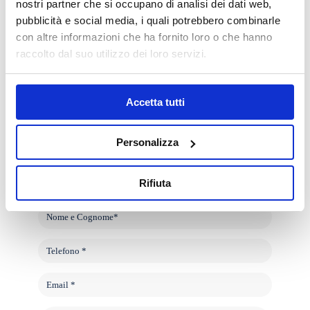
nostri partner che si occupano di analisi dei dati web,
con una qualità di vita ottimale.
pubblicità e social media, i quali potrebbero combinarle
con altre informazioni che ha fornito loro o che hanno
Richiedi informazioni nel box o contatta al numero di
raccolto dal suo utilizzo dei loro servizi.
telefono o via mail per prenotare una visita.
Visite TORINO:
presso Studio Make Torino: Corso
Accetta tutti
Vittorio Emanuele II, 94 – Torino
Prenotazioni Torino:
+39 351 529 41 07
Personalizza
Visite TELEMEDICINA:
Email per informazioni e
prenotazioni
francesco.cuniberti@gmail.com
Rifiuta